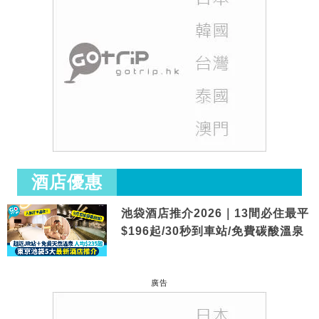
酒店優惠
池袋酒店推介2026｜13間必住最平
$196起/30秒到車站/免費碳酸溫泉
廣告