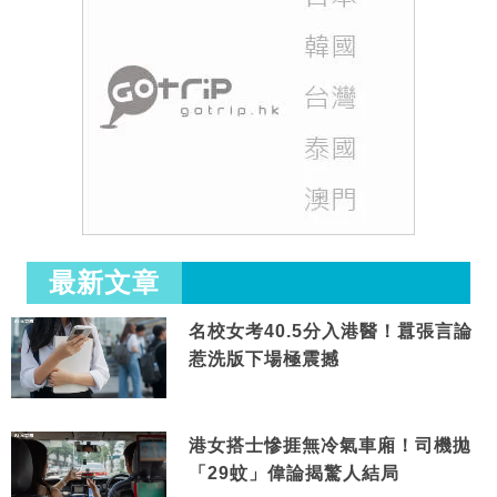
最新文章
名校女考40.5分入港醫！囂張言論
惹洗版下場極震撼
港女搭士慘捱無冷氣車廂！司機拋
「29蚊」偉論揭驚人結局