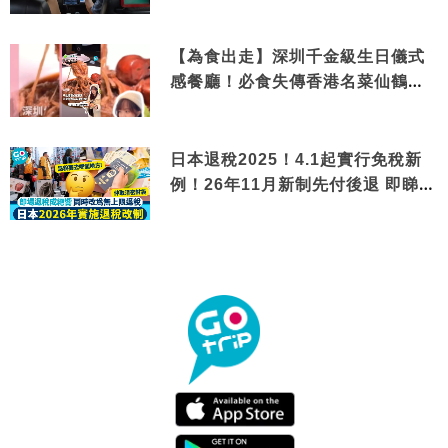
【為食出走】深圳千金級生日儀式
感餐廳！必食失傳香港名菜仙鶴神
針＋黃金松葉蟹斗
日本退稅2025！4.1起實行免稅新
例！26年11月新制先付後退 即睇步
驟！