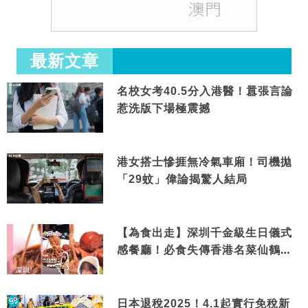
最新文章
名校女考40.5分入港醫！囂張言論
惹洗版下場極震撼
港女搭士慘捱無冷氣車廂！司機拋
「29蚊」偉論揭驚人結局
【為食出走】深圳千金級生日儀式
感餐廳！必食失傳香港名菜仙鶴神
針＋黃金松葉蟹斗
日本退稅2025！4.1起實行免稅新