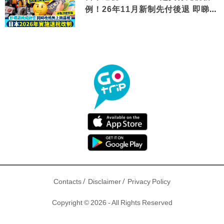
例！26年11月新制先付後退 即睇步
驟！
/
/
Contacts
Disclaimer
Privacy Policy
Copyright © 2026 - All Rights Reserved