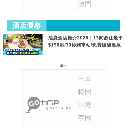
酒店優惠
池袋酒店推介2026｜13間必住最平
$196起/30秒到車站/免費碳酸溫泉
廣告