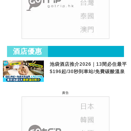
酒店優惠
池袋酒店推介2026｜13間必住最平
$196起/30秒到車站/免費碳酸溫泉
廣告