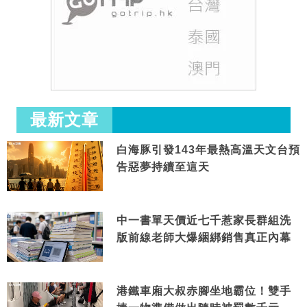
最新文章
白海豚引發143年最熱高溫天文台預
告惡夢持續至這天
中一書單天價近七千惹家長群組洗
版前線老師大爆綑綁銷售真正內幕
港鐵車廂大叔赤腳坐地霸位！雙手