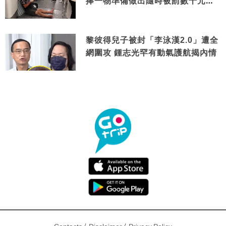
捧一物準備做出隨時被罰數千元舉
動
黎彼得兒子被封「李泳漢2.0」遭全
網圍攻 鍾志光罕有動氣護航揭內情