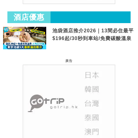
酒店優惠
池袋酒店推介2026｜13間必住最平
$196起/30秒到車站/免費碳酸溫泉
廣告