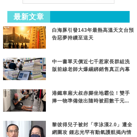
最新文章
白海豚引發143年最熱高溫天文台預
告惡夢持續至這天
中一書單天價近七千惹家長群組洗
版前線老師大爆綑綁銷售真正內幕
港鐵車廂大叔赤腳坐地霸位！雙手
捧一物準備做出隨時被罰數千元舉
動
黎彼得兒子被封「李泳漢2.0」遭全
網圍攻 鍾志光罕有動氣護航揭內情