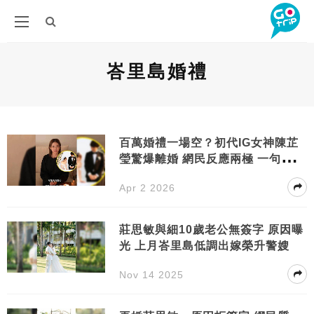
峇里島婚禮
百萬婚禮一場空？初代IG女神陳芷
瑩驚爆離婚 網民反應兩極 一句話揭
「唔簽紙」終極內情
Apr 2 2026
莊思敏與細10歲老公無簽字 原因曝
光 上月峇里島低調出嫁榮升警嫂
Nov 14 2025