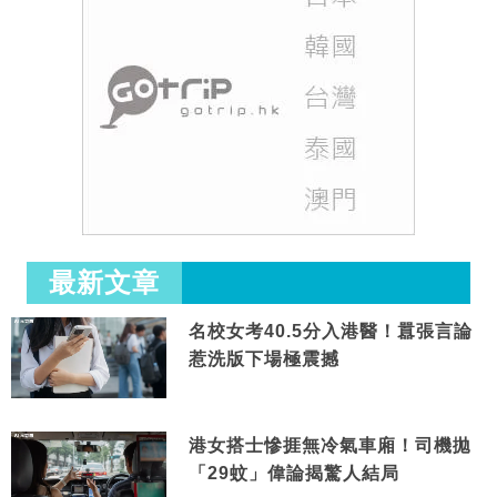
最新文章
名校女考40.5分入港醫！囂張言論
惹洗版下場極震撼
港女搭士慘捱無冷氣車廂！司機拋
「29蚊」偉論揭驚人結局