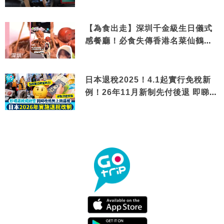
【為食出走】深圳千金級生日儀式
感餐廳！必食失傳香港名菜仙鶴神
針＋黃金松葉蟹斗
日本退稅2025！4.1起實行免稅新
例！26年11月新制先付後退 即睇步
驟！