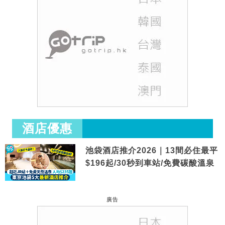
酒店優惠
池袋酒店推介2026｜13間必住最平
$196起/30秒到車站/免費碳酸溫泉
廣告