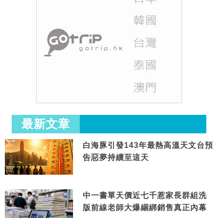
最新文章
白海豚引發143年最熱高溫天文台預
告惡夢持續至這天
中一書單天價近七千惹家長群組洗
版前線老師大爆綑綁銷售真正內幕