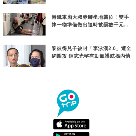
港鐵車廂大叔赤腳坐地霸位！雙手
捧一物準備做出隨時被罰數千元舉
動
黎彼得兒子被封「李泳漢2.0」遭全
網圍攻 鍾志光罕有動氣護航揭內情