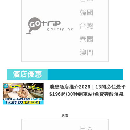
酒店優惠
池袋酒店推介2026｜13間必住最平
$196起/30秒到車站/免費碳酸溫泉
廣告