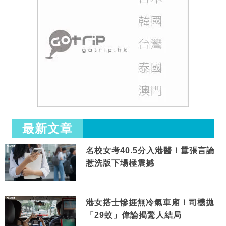
最新文章
名校女考40.5分入港醫！囂張言論
惹洗版下場極震撼
港女搭士慘捱無冷氣車廂！司機拋
「29蚊」偉論揭驚人結局