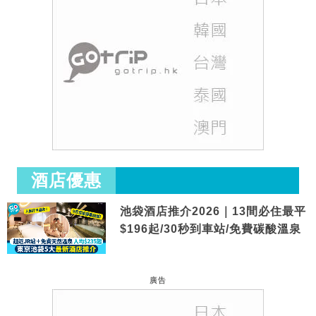
酒店優惠
池袋酒店推介2026｜13間必住最平
$196起/30秒到車站/免費碳酸溫泉
廣告