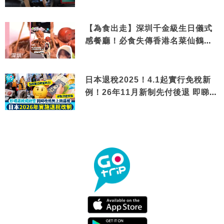
【為食出走】深圳千金級生日儀式
感餐廳！必食失傳香港名菜仙鶴神
針＋黃金松葉蟹斗
日本退稅2025！4.1起實行免稅新
例！26年11月新制先付後退 即睇步
驟！