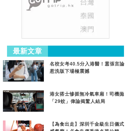
最新文章
名校女考40.5分入港醫！囂張言論
惹洗版下場極震撼
港女搭士慘捱無冷氣車廂！司機拋
「29蚊」偉論揭驚人結局
【為食出走】深圳千金級生日儀式