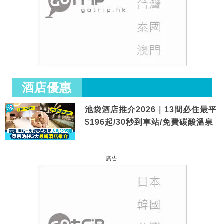
酒店優惠
池袋酒店推介2026｜13間必住最平
$196起/30秒到車站/免費碳酸溫泉
廣告