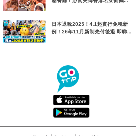
感餐廳！必食失傳香港名菜仙鶴神
針＋黃金松葉蟹斗
日本退稅2025！4.1起實行免稅新
例！26年11月新制先付後退 即睇步
驟！