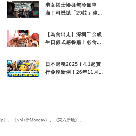
港女搭士慘捱無冷氣車
廂！司機拋「29蚊」偉論
揭驚人結局
【為食出走】深圳千金級
生日儀式感餐廳！必食失
傳香港名菜仙鶴神針＋黃
金松葉蟹斗
日本退稅2025！4.1起實
行免稅新例！26年11月
新制先付後退 即睇步
驟！
ip》
、
《NM+新Monday》
、
《東方新地》
、