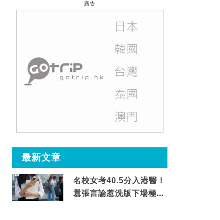
廣告
最新文章
名校女考40.5分入港醫！
囂張言論惹洗版下場極震
撼