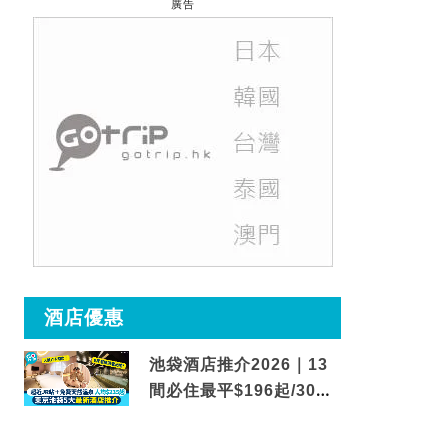
廣告
酒店優惠
池袋酒店推介2026｜13
間必住最平$196起/30秒
到車站/免費碳酸溫泉