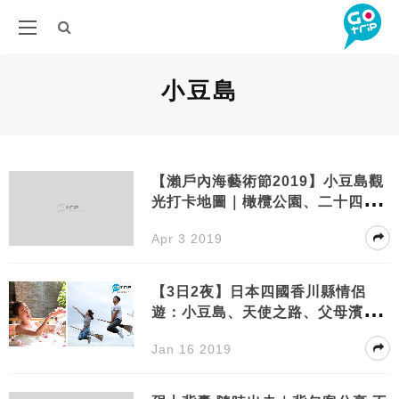
小豆島
【瀨戶內海藝術節2019】小豆島觀
光打卡地圖｜橄欖公園、二十四の
瞳映畫村⋯⋯
Apr 3 2019
【3日2夜】日本四國香川縣情侶
遊：小豆島、天使之路、父母濱天
空之鏡、烏冬體驗⋯⋯
Jan 16 2019