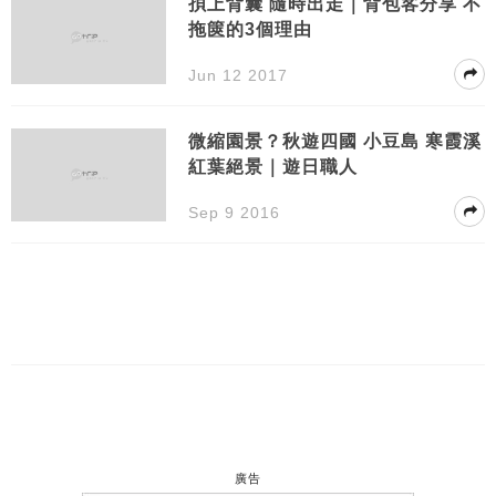
孭上背囊 隨時出走｜背包客分享 不
拖篋的3個理由
Jun 12 2017
微縮園景？秋遊四國 小豆島 寒霞溪
紅葉絕景｜遊日職人
Sep 9 2016
廣告