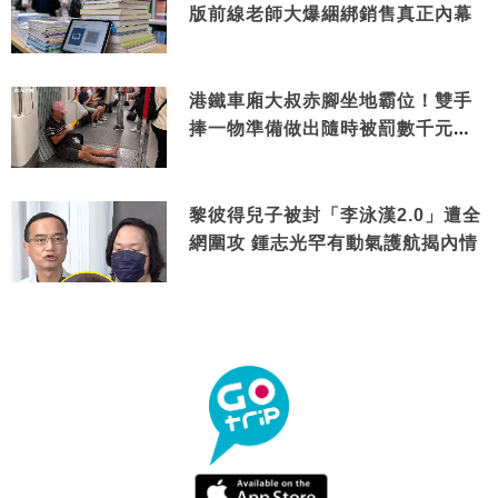
版前線老師大爆綑綁銷售真正內幕
港鐵車廂大叔赤腳坐地霸位！雙手
捧一物準備做出隨時被罰數千元舉
動
黎彼得兒子被封「李泳漢2.0」遭全
網圍攻 鍾志光罕有動氣護航揭內情