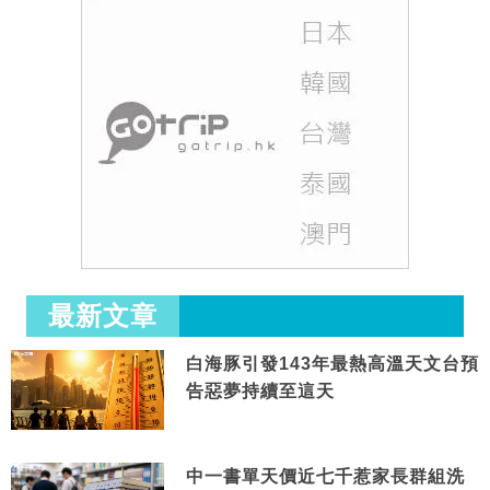
最新文章
白海豚引發143年最熱高溫天文台預
告惡夢持續至這天
中一書單天價近七千惹家長群組洗