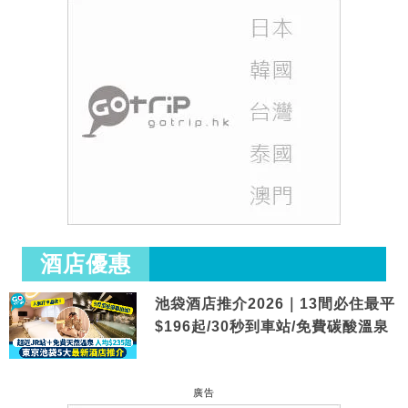
酒店優惠
池袋酒店推介2026｜13間必住最平
$196起/30秒到車站/免費碳酸溫泉
廣告