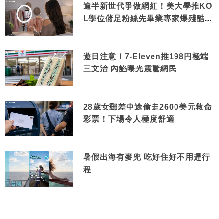
逾半新世代爭做網紅！美大學推KO
L學位儲足粉絲先畢業專家爆殘酷現
實
遊日注意！7-Eleven推198円極端
三文治 內餡曝光震驚網民
28歲女郵差中途偷走2600美元救命
彩票！下場令人極度舒適
暑假出海有麥兜 吃好住好不用趕行
程