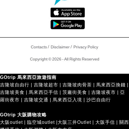
/
/
Contacts
Disclaimer
Privacy Policy
Copyright © 2026 - All Rights Reserved
GOtrip 馬來西亞旅遊指南
吉隆坡自由行
|
吉隆坡超市
|
吉隆坡肉骨茶
|
馬來西亞換錢
|
吉隆坡美食
|
馬來西亞手信
|
茨廠街美食
|
吉隆坡夜市
|
亞
羅街夜市
|
吉隆坡交通
|
馬來西亞入境
|
沙巴自由行
GOtrip 大阪購物攻略
大阪outlet
|
臨空城outlet
|
大阪三井Outlet
|
大阪手信
|
關西