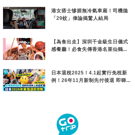
港女搭士慘捱無冷氣車廂！司機拋
「29蚊」偉論揭驚人結局
【為食出走】深圳千金級生日儀式
感餐廳！必食失傳香港名菜仙鶴神
針＋黃金松葉蟹斗
日本退稅2025！4.1起實行免稅新
例！26年11月新制先付後退 即睇步
驟！