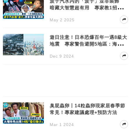
波子汽水內的「波子」並非裝飾
暗藏大智慧超有用 專家教1招輕鬆
取出！
May 2 2025
遊日注意！日本恐爆百年一遇8級大
地震 專家警告避開5地區：海嘯5
分鐘抵達
Dec 9 2024
臭屁蟲卵丨14粒蟲卵現家居春季節
常見！專家建議處理+預防方法
Mar 1 2024