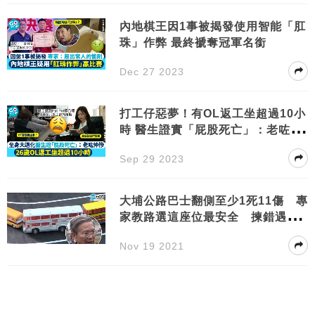
內地棋王因1事被揭發使用智能「肛
珠」作弊 最終褫奪冠軍名銜
Dec 27 2023
打工仔惡夢！有OL返工坐超過10小
時 醫生證實「屁股死亡」：老咗仲
慘
Sep 29 2023
大埔公路巴士翻側至少1死11傷 專
家教路選這座位最安全 揀錯遇意
外隨時拋出車
Nov 19 2021