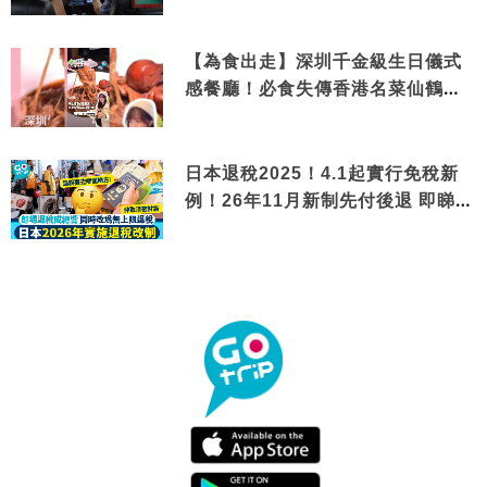
【為食出走】深圳千金級生日儀式
感餐廳！必食失傳香港名菜仙鶴神
針＋黃金松葉蟹斗
日本退稅2025！4.1起實行免稅新
例！26年11月新制先付後退 即睇步
驟！