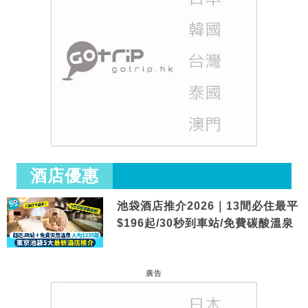
酒店優惠
池袋酒店推介2026｜13間必住最平
$196起/30秒到車站/免費碳酸溫泉
廣告