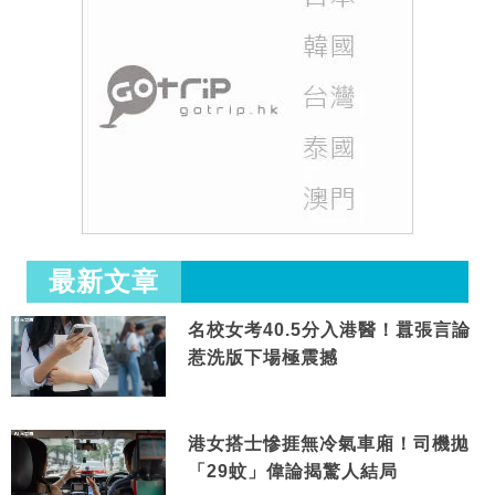
最新文章
名校女考40.5分入港醫！囂張言論
惹洗版下場極震撼
港女搭士慘捱無冷氣車廂！司機拋
「29蚊」偉論揭驚人結局