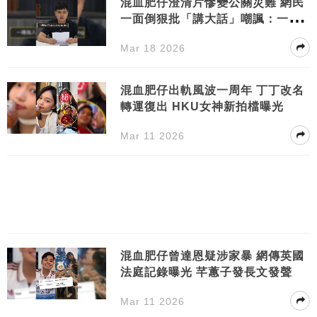
混血肥仔澄清片慘變公關災難 網民
一面倒狠批「講大話」嘲諷：一陽
指督到瘀傷
Mar 18 2026
混血肥仔出軌風波一周年 丁丁改名
轉運復出 HKU女神新拍檔曝光
Mar 11 2026
混血肥仔曾達恩疑涉家暴 網傳英國
法庭記錄曝光 芊蕙子發長文發聲
Mar 11 2026