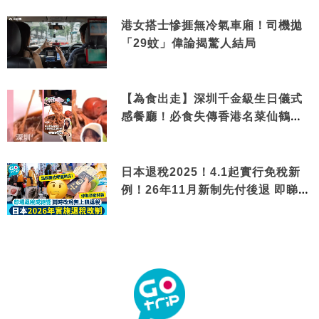
港女搭士慘捱無冷氣車廂！司機拋
「29蚊」偉論揭驚人結局
【為食出走】深圳千金級生日儀式
感餐廳！必食失傳香港名菜仙鶴神
針＋黃金松葉蟹斗
日本退稅2025！4.1起實行免稅新
例！26年11月新制先付後退 即睇步
驟！