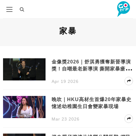
家暴
金像獎2026｜舒淇勇獲奪新晉導演
獎！自嘲最老新導演 撕開家暴瘡疤
再獲獎
Apr 19 2026
晚吹｜HKU高材生首爆20年家暴史
憶述幼稚園生日會變家暴現場
Mar 23 2026