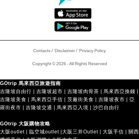
/
/
Contacts
Disclaimer
Privacy Policy
Copyright © 2026 - All Rights Reserved
GOtrip 馬來西亞旅遊指南
吉隆坡自由行
|
吉隆坡超市
|
吉隆坡肉骨茶
|
馬來西亞換錢
|
吉隆坡美食
|
馬來西亞手信
|
茨廠街美食
|
吉隆坡夜市
|
亞
羅街夜市
|
吉隆坡交通
|
馬來西亞入境
|
沙巴自由行
GOtrip 大阪購物攻略
大阪outlet
|
臨空城outlet
|
大阪三井Outlet
|
大阪手信
|
關西