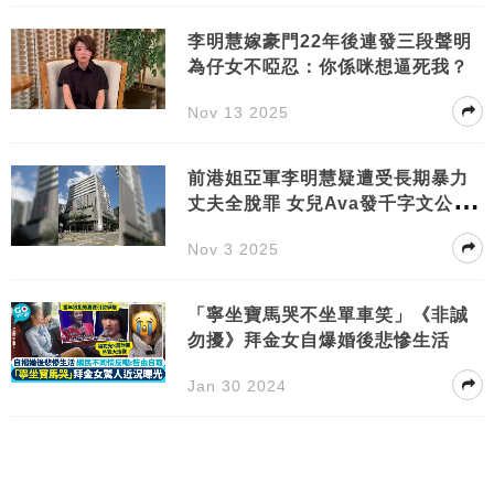
李明慧嫁豪門22年後連發三段聲明
為仔女不啞忍：你係咪想逼死我？
Nov 13 2025
前港姐亞軍李明慧疑遭受長期暴力
丈夫全脫罪 女兒Ava發千字文公開
控訴揭真相
Nov 3 2025
「寧坐寶馬哭不坐單車笑」《非誠
勿擾》拜金女自爆婚後悲慘生活
Jan 30 2024