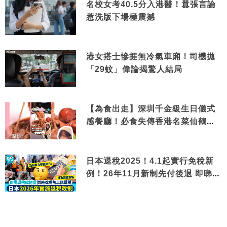
名校女考40.5分入港醫！囂張言論
惹洗版下場極震撼
港女搭士慘捱無冷氣車廂！司機拋
「29蚊」偉論揭驚人結局
【為食出走】深圳千金級生日儀式
感餐廳！必食失傳香港名菜仙鶴神
針＋黃金松葉蟹斗
日本退稅2025！4.1起實行免稅新
例！26年11月新制先付後退 即睇步
驟！