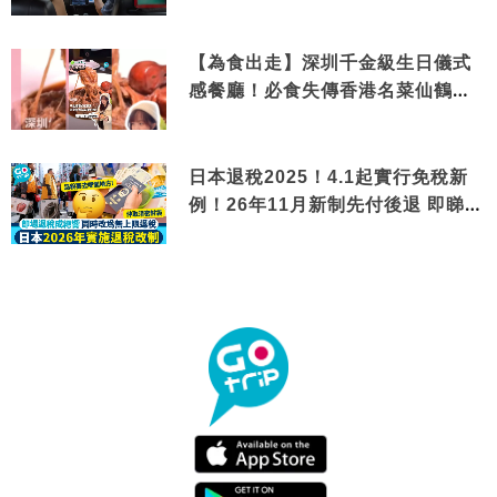
【為食出走】深圳千金級生日儀式
感餐廳！必食失傳香港名菜仙鶴神
針＋黃金松葉蟹斗
日本退稅2025！4.1起實行免稅新
例！26年11月新制先付後退 即睇步
驟！