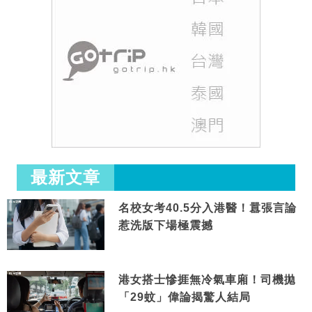
最新文章
名校女考40.5分入港醫！囂張言論
惹洗版下場極震撼
港女搭士慘捱無冷氣車廂！司機拋
「29蚊」偉論揭驚人結局