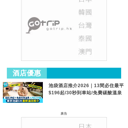
酒店優惠
池袋酒店推介2026｜13間必住最平
$196起/30秒到車站/免費碳酸溫泉
廣告