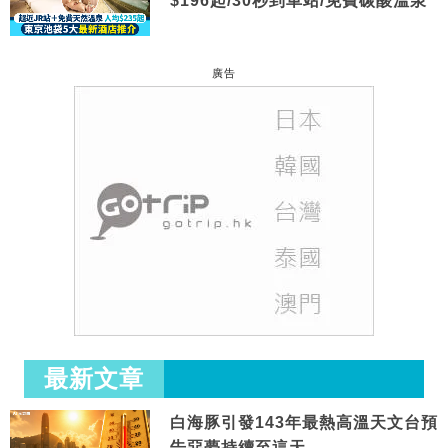
$196起/30秒到車站/免費碳酸溫泉
廣告
最新文章
白海豚引發143年最熱高溫天文台預
告惡夢持續至這天