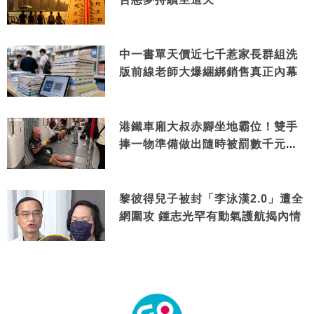
中一書單天價近七千惹家長群組洗
版前線老師大爆綑綁銷售真正內幕
港鐵車廂大叔赤腳坐地霸位！雙手
捧一物準備做出隨時被罰數千元舉
動
黎彼得兒子被封「李泳漢2.0」遭全
網圍攻 鍾志光罕有動氣護航揭內情