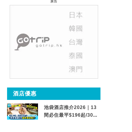
廣告
酒店優惠
池袋酒店推介2026｜13
間必住最平$196起/30秒
到車站/免費碳酸溫泉