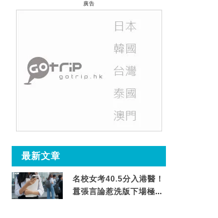
廣告
最新文章
名校女考40.5分入港醫！
囂張言論惹洗版下場極震
撼