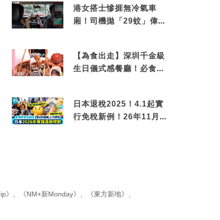
港女搭士慘捱無冷氣車
廂！司機拋「29蚊」偉論
揭驚人結局
【為食出走】深圳千金級
生日儀式感餐廳！必食失
傳香港名菜仙鶴神針＋黃
金松葉蟹斗
日本退稅2025！4.1起實
行免稅新例！26年11月
新制先付後退 即睇步
驟！
ip》
、
《NM+新Monday》
、
《東方新地》
、