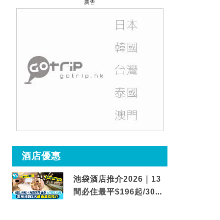
廣告
酒店優惠
池袋酒店推介2026｜13
間必住最平$196起/30秒
到車站/免費碳酸溫泉