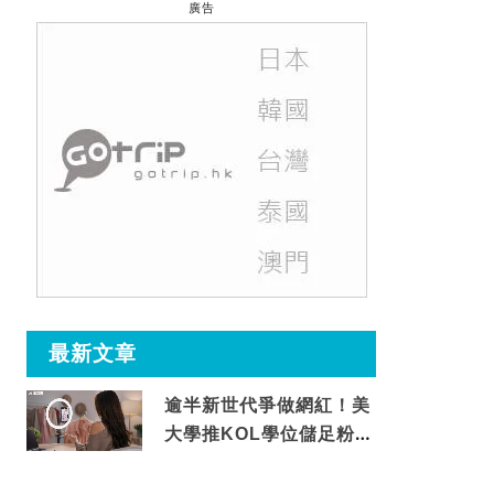
廣告
最新文章
逾半新世代爭做網紅！美
大學推KOL學位儲足粉絲
先畢業專家爆殘酷現實