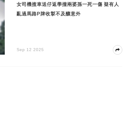
女司機揸車送仔返學撞兩婆孫一死一傷 疑有人
亂過馬路P牌收掣不及釀意外
Sep 12 2025