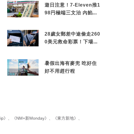
遊日注意！7-Eleven推1
98円極端三文治 內餡曝
光震驚網民
28歲女郵差中途偷走260
0美元救命彩票！下場令
人極度舒適
暑假出海有麥兜 吃好住
好不用趕行程
ip》
、
《NM+新Monday》
、
《東方新地》
、