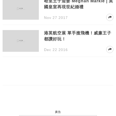
哈里王子迎娶 Meghan Markle | 英
國皇室再現世紀婚禮
Nov 27 2017
港英航空展 單手揸飛機！威廉王子
都讚好玩！
Dec 22 2016
廣告