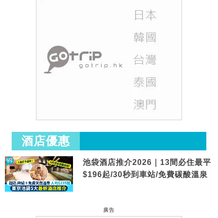
酒店優惠
池袋酒店推介2026｜13間必住最平
$196起/30秒到車站/免費碳酸溫泉
廣告