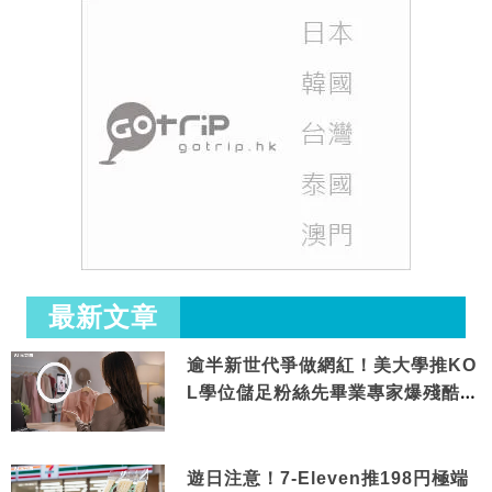
最新文章
逾半新世代爭做網紅！美大學推KO
L學位儲足粉絲先畢業專家爆殘酷現
實
遊日注意！7-Eleven推198円極端