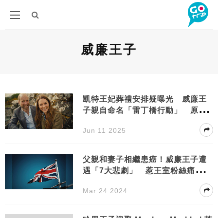
威廉王子
凱特王妃葬禮安排疑曝光 威廉王
子親自命名「雷丁橋行動」 原來
背後有含義
Jun 11 2025
父親和妻子相繼患癌！威廉王子遭
遇「7大悲劇」 惹王室粉絲痛心爆
喊
Mar 24 2024