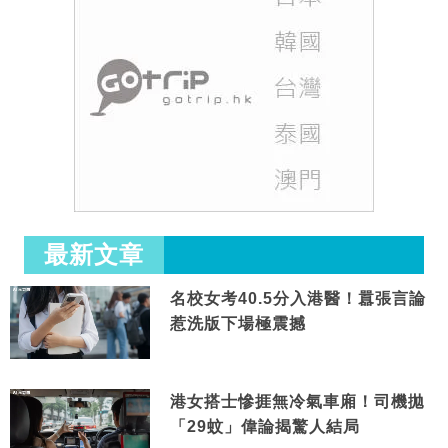
最新文章
名校女考40.5分入港醫！囂張言論
惹洗版下場極震撼
港女搭士慘捱無冷氣車廂！司機拋
「29蚊」偉論揭驚人結局