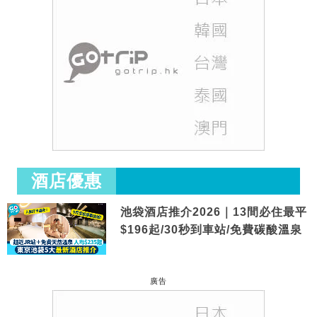
酒店優惠
池袋酒店推介2026｜13間必住最平
$196起/30秒到車站/免費碳酸溫泉
廣告