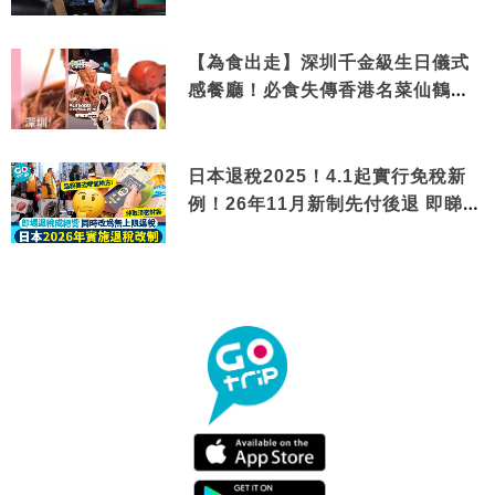
【為食出走】深圳千金級生日儀式
感餐廳！必食失傳香港名菜仙鶴神
針＋黃金松葉蟹斗
日本退稅2025！4.1起實行免稅新
例！26年11月新制先付後退 即睇步
驟！