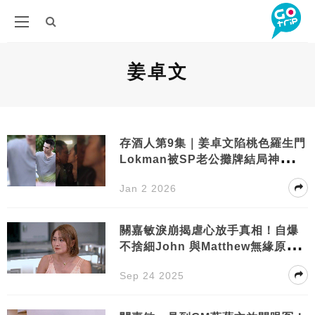
姜卓文
存酒人第9集｜姜卓文陷桃色羅生門
Lokman被SP老公攤牌結局神反
轉！
Jan 2 2026
關嘉敏淚崩揭虐心放手真相！自爆
不捨細John 與Matthew無緣原因
超意外
Sep 24 2025