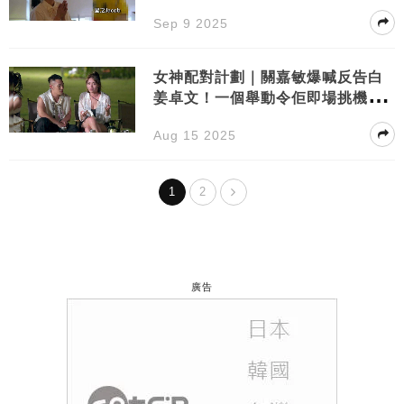
一個男仔
Sep 9 2025
女神配對計劃｜關嘉敏爆喊反告白
姜卓文！一個舉動令佢即場挑機Mat
thew：「我贏咗喇！」
Aug 15 2025
1
2
廣告