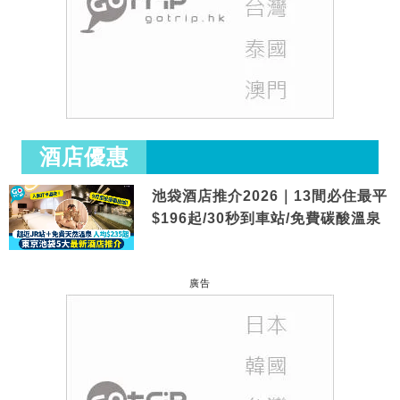
酒店優惠
池袋酒店推介2026｜13間必住最平
$196起/30秒到車站/免費碳酸溫泉
廣告