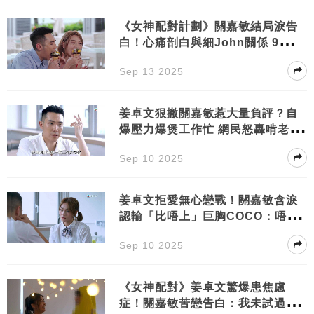
《女神配對計劃》關嘉敏結局淚告
白！心痛剖白與細John關係 9字真
言玄機惹網民揣測？
Sep 13 2025
姜卓文狠撇關嘉敏惹大量負評？自
爆壓力爆煲工作忙 網民怒轟啃老族
玩弄感情
Sep 10 2025
姜卓文拒愛無心戀戰！關嘉敏含淚
認輸「比唔上」巨胸COCO：唔敢
再叫姜大衛老爺！
Sep 10 2025
《女神配對》姜卓文驚爆患焦慮
症！關嘉敏苦戀告白：我未試過追