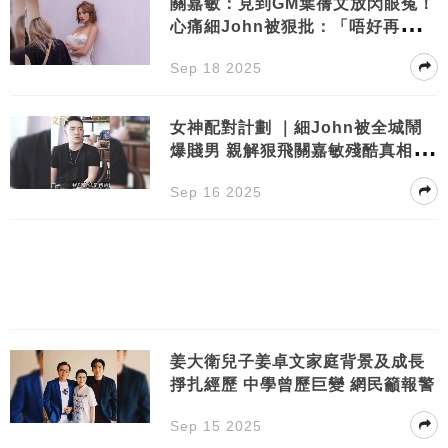
關嘉敏：見到GM葉蒨文放閃眼冤！
心痛細John被狠批：「唔好再鬧
佢」
Sep 18 2025
女神配對計劃 ｜細John被全城鬧
爆賤男 親解狠飛關嘉敏殘酷真相：
對你唔公平
Sep 16 2025
姜大衛兒子姜卓文家庭背景及成長
掙扎經歷 中學曾歷巨變 網民籲報警
Sep 15 2025