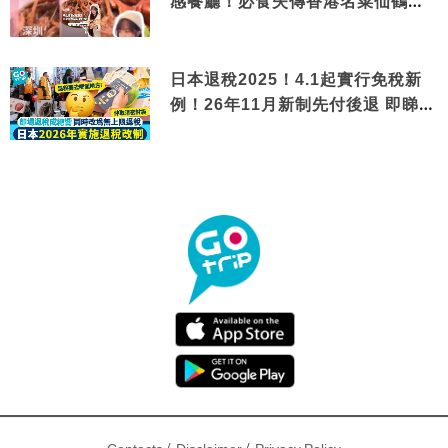
感餐廳！必食失傳香港名菜仙鶴神
針＋黃金松葉蟹斗
日本退稅2025！4.1起實行免稅新
例！26年11月新制先付後退 即睇步
驟！