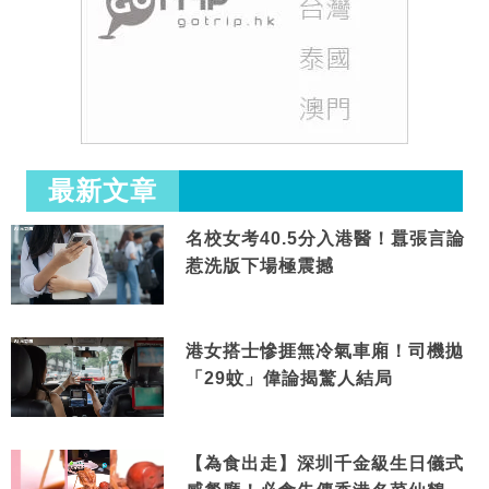
最新文章
名校女考40.5分入港醫！囂張言論
惹洗版下場極震撼
港女搭士慘捱無冷氣車廂！司機拋
「29蚊」偉論揭驚人結局
【為食出走】深圳千金級生日儀式