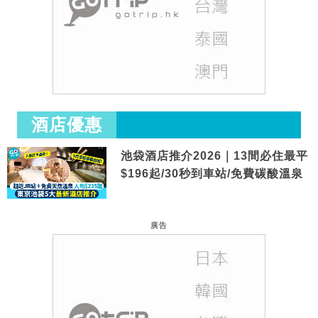
酒店優惠
池袋酒店推介2026｜13間必住最平
$196起/30秒到車站/免費碳酸溫泉
廣告