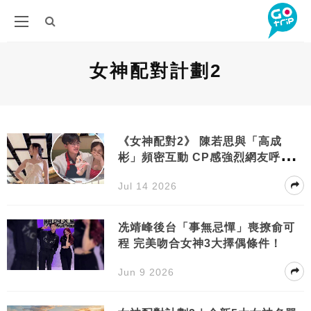
女神配對計劃2
《女神配對2》 陳若思與「高成
彬」頻密互動 CP感強烈網友呼籲
「在一起」
Jul 14 2026
冼靖峰後台「事無忌憚」喪撩俞可
程 完美吻合女神3大擇偶條件！
Jun 9 2026