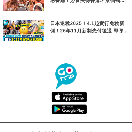
感餐廳！必食失傳香港名菜仙鶴神
針＋黃金松葉蟹斗
日本退稅2025！4.1起實行免稅新
例！26年11月新制先付後退 即睇步
驟！