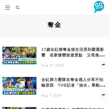
奪金
17歲全紅嬋奪金後生活受到嚴重影
響 老家慘變旅遊景點 父母無奈
作出1決定
Aug 15 2024
全紅嬋力壓隊友奪金感人分享不怕
輸原因 TVB記者「抽水」舉動被
批！
Aug 7 2024