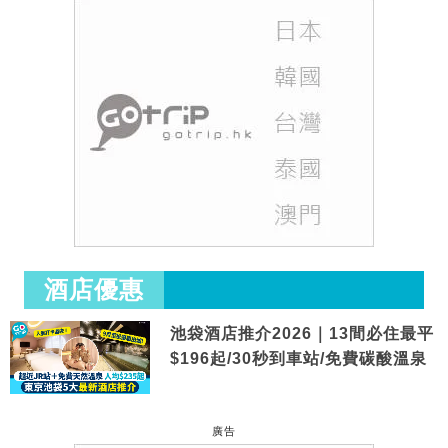
酒店優惠
池袋酒店推介2026｜13間必住最平
$196起/30秒到車站/免費碳酸溫泉
廣告