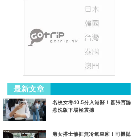
最新文章
名校女考40.5分入港醫！囂張言論
惹洗版下場極震撼
港女搭士慘捱無冷氣車廂！司機拋