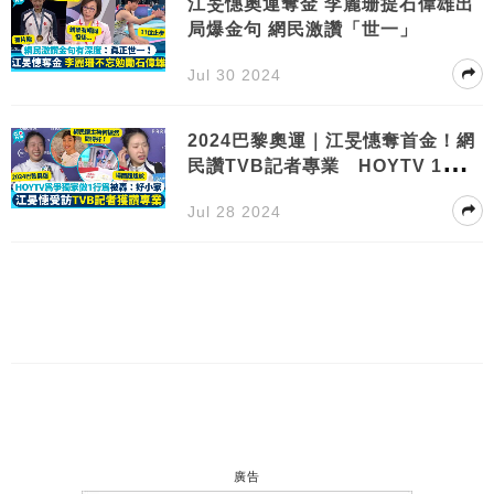
江旻憓奧運奪金 李麗珊提石偉雄出
局爆金句 網民激讚「世一」
Jul 30 2024
2024巴黎奧運｜江旻憓奪首金！網
民讚TVB記者專業 HOYTV 1行為
爭獨家捱轟
Jul 28 2024
廣告