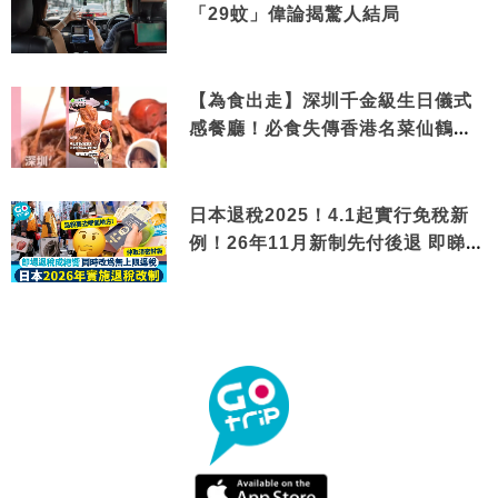
「29蚊」偉論揭驚人結局
【為食出走】深圳千金級生日儀式
感餐廳！必食失傳香港名菜仙鶴神
針＋黃金松葉蟹斗
日本退稅2025！4.1起實行免稅新
例！26年11月新制先付後退 即睇步
驟！