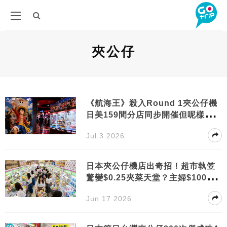
夾公仔
《航海王》殺入Round 1夾公仔機
日美159間分店同步開催但呢樣嘢只
限9000人
Jul 3 2026
日本夾公仔機店出奇招！超市執笠
驚變$0.25夾菜天堂？主婦$100掃
滿一車勁震撼
Jun 17 2026