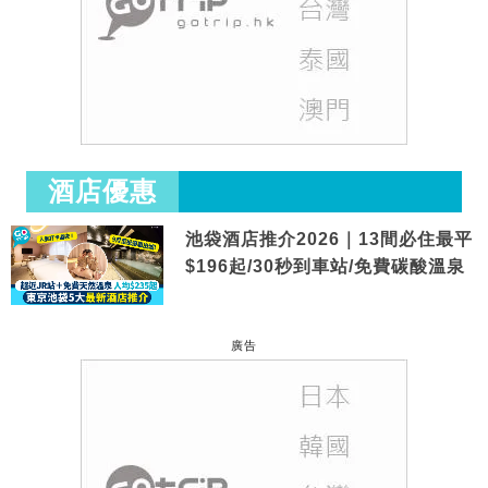
酒店優惠
池袋酒店推介2026｜13間必住最平
$196起/30秒到車站/免費碳酸溫泉
廣告