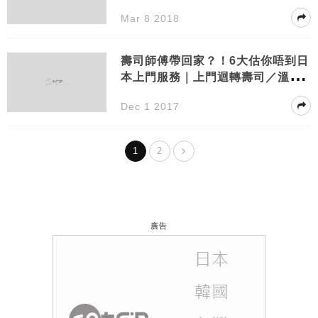
Mar 8 2018
壽司師傅帶回家？！6大估你唔到日
本上門服務｜上門迴轉壽司／溫泉
／配眼鏡服務
Dec 1 2017
1
2
廣告