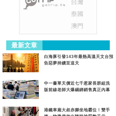
最新文章
白海豚引發143年最熱高溫天文台預
告惡夢持續至這天
中一書單天價近七千惹家長群組洗
版前線老師大爆綑綁銷售真正內幕
港鐵車廂大叔赤腳坐地霸位！雙手