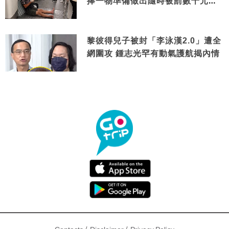
捧一物準備做出隨時被罰數千元舉
動
黎彼得兒子被封「李泳漢2.0」遭全
網圍攻 鍾志光罕有動氣護航揭內情