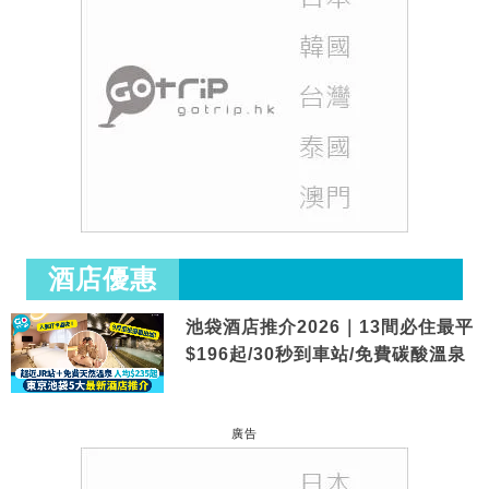
酒店優惠
池袋酒店推介2026｜13間必住最平
$196起/30秒到車站/免費碳酸溫泉
廣告