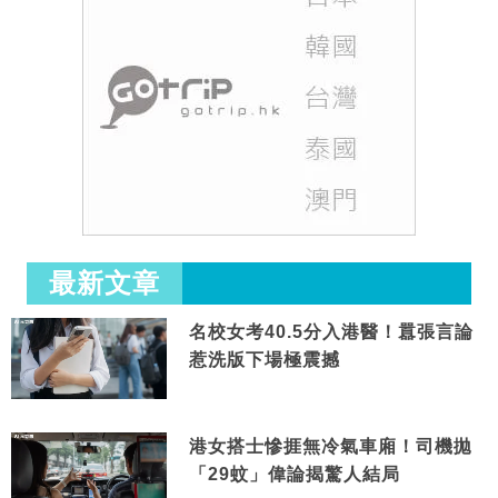
最新文章
名校女考40.5分入港醫！囂張言論
惹洗版下場極震撼
港女搭士慘捱無冷氣車廂！司機拋
「29蚊」偉論揭驚人結局