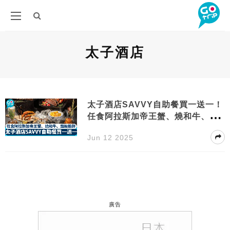
太子酒店
太子酒店SAVVY自助餐買一送一！
任食阿拉斯加帝王蟹、燒和牛、鐵
板鴨肝
Jun 12 2025
廣告