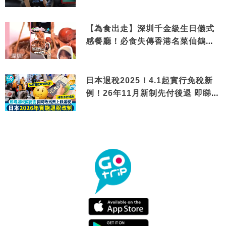
【為食出走】深圳千金級生日儀式
感餐廳！必食失傳香港名菜仙鶴神
針＋黃金松葉蟹斗
日本退稅2025！4.1起實行免稅新
例！26年11月新制先付後退 即睇步
驟！