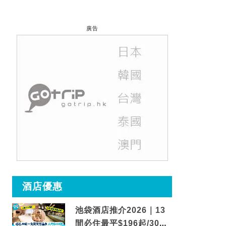
廣告
酒店優惠
池袋酒店推介2026｜13
間必住最平$196起/30秒