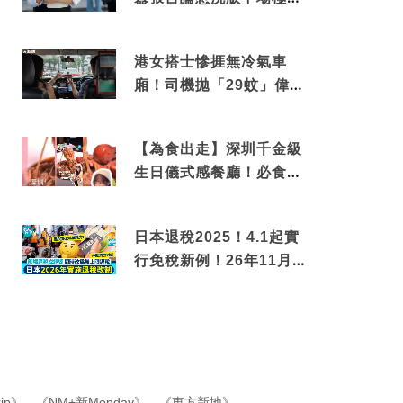
撼
港女搭士慘捱無冷氣車
廂！司機拋「29蚊」偉論
揭驚人結局
【為食出走】深圳千金級
生日儀式感餐廳！必食失
傳香港名菜仙鶴神針＋黃
金松葉蟹斗
日本退稅2025！4.1起實
行免稅新例！26年11月
新制先付後退 即睇步
驟！
ip》
、
《NM+新Monday》
、
《東方新地》
、