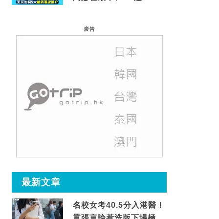
到車站/免費碳酸溫泉
廣告
最新文章
名校女考40.5分入港醫！
囂張言論惹洗版下場極震