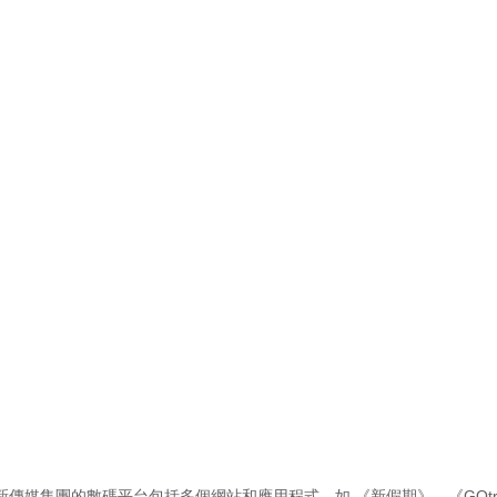
新傳媒集團的數碼平台包括多個網站和應用程式，如
《新假期》
、
《GOtr