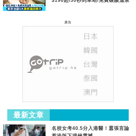
$196起/30秒到車站/免費碳酸溫泉
廣告
最新文章
名校女考40.5分入港醫！囂張言論
惹洗版下場極震撼