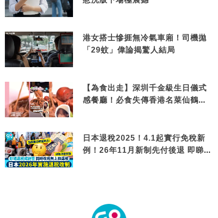
港女搭士慘捱無冷氣車廂！司機拋
「29蚊」偉論揭驚人結局
【為食出走】深圳千金級生日儀式
感餐廳！必食失傳香港名菜仙鶴神
針＋黃金松葉蟹斗
日本退稅2025！4.1起實行免稅新
例！26年11月新制先付後退 即睇步
驟！