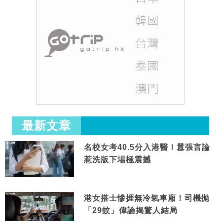
最新文章
名校女考40.5分入港醫！囂張言論
惹洗版下場極震撼
港女搭士慘捱無冷氣車廂！司機拋
「29蚊」偉論揭驚人結局