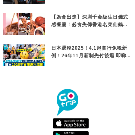
【為食出走】深圳千金級生日儀式
感餐廳！必食失傳香港名菜仙鶴神
針＋黃金松葉蟹斗
日本退稅2025！4.1起實行免稅新
例！26年11月新制先付後退 即睇步
驟！