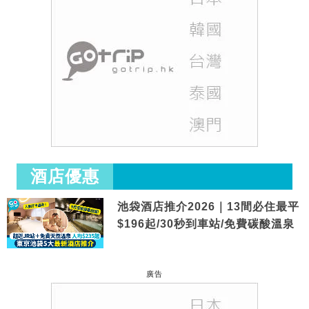
酒店優惠
池袋酒店推介2026｜13間必住最平
$196起/30秒到車站/免費碳酸溫泉
廣告