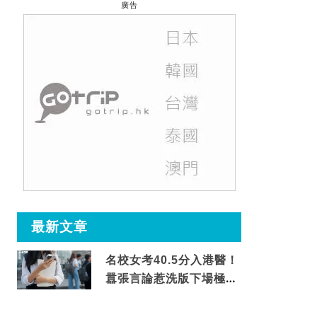
廣告
最新文章
名校女考40.5分入港醫！
囂張言論惹洗版下場極震
撼