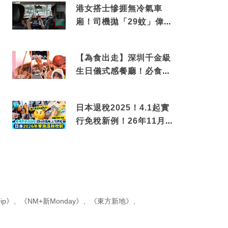
港女搭士慘捱無冷氣車
廂！司機拋「29蚊」偉論
揭驚人結局
【為食出走】深圳千金級
生日儀式感餐廳！必食失
傳香港名菜仙鶴神針＋黃
金松葉蟹斗
日本退稅2025！4.1起實
行免稅新例！26年11月
新制先付後退 即睇步
驟！
ip》
、
《NM+新Monday》
、
《東方新地》
、