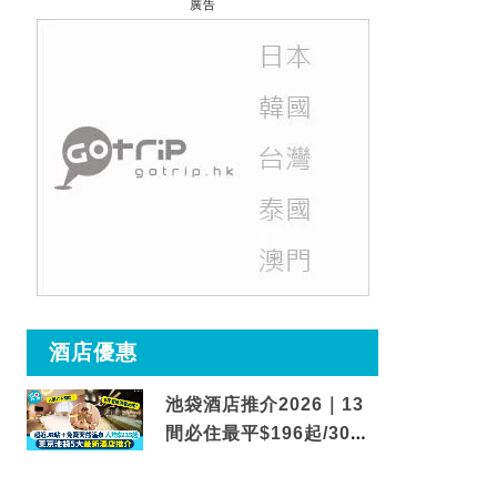
廣告
酒店優惠
池袋酒店推介2026｜13
間必住最平$196起/30秒
到車站/免費碳酸溫泉