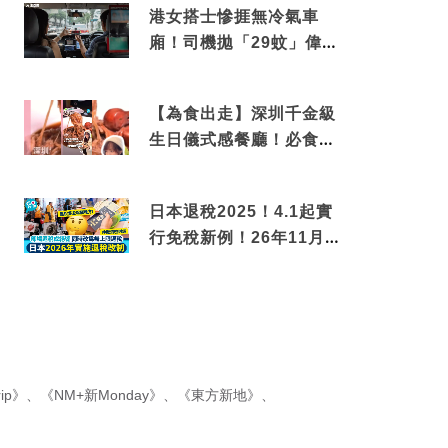
港女搭士慘捱無冷氣車
廂！司機拋「29蚊」偉論
揭驚人結局
【為食出走】深圳千金級
生日儀式感餐廳！必食失
傳香港名菜仙鶴神針＋黃
金松葉蟹斗
日本退稅2025！4.1起實
行免稅新例！26年11月
新制先付後退 即睇步
驟！
ip》
、
《NM+新Monday》
、
《東方新地》
、