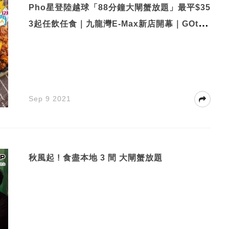
Pho星登陸越球「88分鐘大閘蟹放題」最平$35
3起任飲任食｜九龍灣E-Max新店開幕｜GOtrip
快閃12點
Sep 9 2021
秋風起 ! 食盡本地 3 間 大閘蟹放題