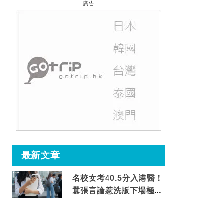
廣告
最新文章
名校女考40.5分入港醫！
囂張言論惹洗版下場極震
撼