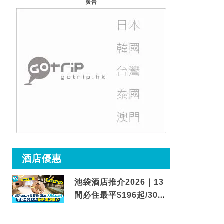
廣告
酒店優惠
池袋酒店推介2026｜13
間必住最平$196起/30秒
到車站/免費碳酸溫泉