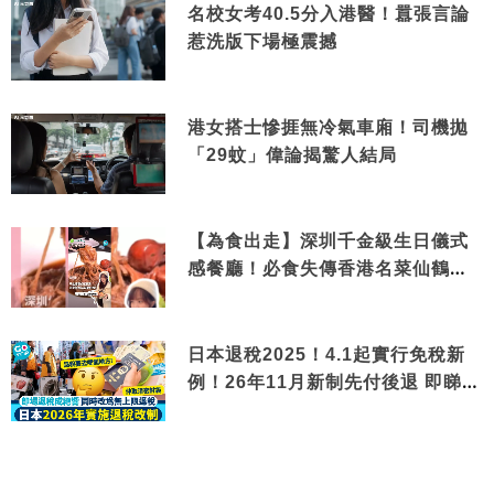
名校女考40.5分入港醫！囂張言論
惹洗版下場極震撼
港女搭士慘捱無冷氣車廂！司機拋
「29蚊」偉論揭驚人結局
【為食出走】深圳千金級生日儀式
感餐廳！必食失傳香港名菜仙鶴神
針＋黃金松葉蟹斗
日本退稅2025！4.1起實行免稅新
例！26年11月新制先付後退 即睇步
驟！