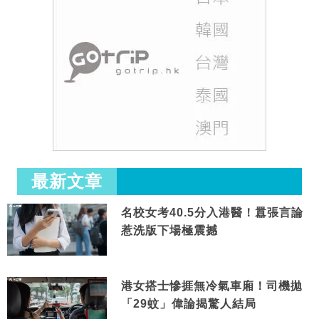
最新文章
名校女考40.5分入港醫！囂張言論
惹洗版下場極震撼
港女搭士慘捱無冷氣車廂！司機拋
「29蚊」偉論揭驚人結局