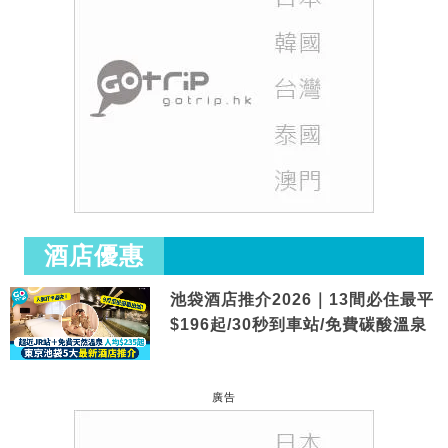
酒店優惠
池袋酒店推介2026｜13間必住最平
$196起/30秒到車站/免費碳酸溫泉
廣告