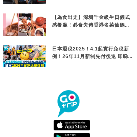
【為食出走】深圳千金級生日儀式
感餐廳！必食失傳香港名菜仙鶴神
針＋黃金松葉蟹斗
日本退稅2025！4.1起實行免稅新
例！26年11月新制先付後退 即睇步
驟！