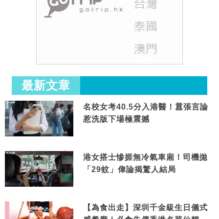
最新文章
名校女考40.5分入港醫！囂張言論
惹洗版下場極震撼
港女搭士慘捱無冷氣車廂！司機拋
「29蚊」偉論揭驚人結局
【為食出走】深圳千金級生日儀式