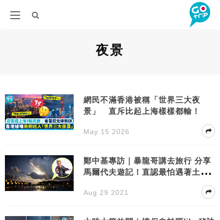
夜景
網民不滿香港被稱「世界三大夜
景」 直斥比起上海樣樣都輸！
May 15 2026
鄭中基專訪｜暴龍哥講去旅行 分享
馬爾代夫遊記！直認最怕遇著土豪
客
Aug 29 2021