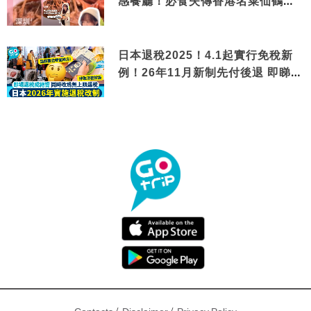
感餐廳！必食失傳香港名菜仙鶴神
針＋黃金松葉蟹斗
日本退稅2025！4.1起實行免稅新
例！26年11月新制先付後退 即睇步
驟！