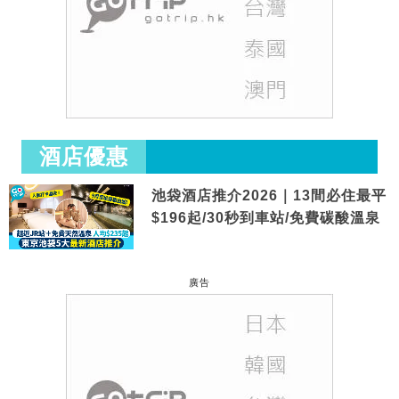
酒店優惠
池袋酒店推介2026｜13間必住最平
$196起/30秒到車站/免費碳酸溫泉
廣告