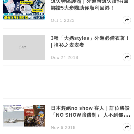
遺失特區護照｜外遊時遺失證件/回
鄉證5大步驟助你順利回港！
Oct 1 2023
3種「大媽styles」外遊必備衣著！
| 撞衫之表表者
Dec 24 2018
日本趕絕no show 客人｜訂位將設
「NO SHOW賠償制」 人不到錢照
收！
Nov 6 2018