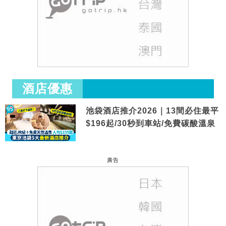
酒店優惠
池袋酒店推介2026｜13間必住最平
$196起/30秒到車站/免費碳酸溫泉
廣告