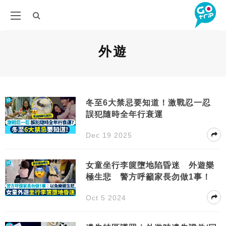
外遊
冬至6大禁忌要知道！激戰忍一忍
誤犯隨時全年行衰運
Dec 19 2025
女童坐行李篋墮地陷昏迷 外遊樂
極生悲 警方呼籲家長勿做1事！
Oct 5 2024