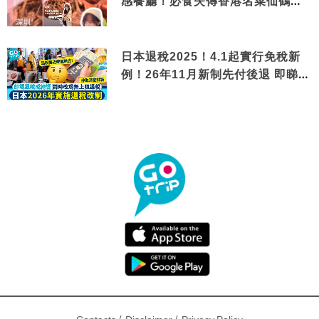
感餐廳！必食失傳香港名菜仙鶴神
針＋黃金松葉蟹斗
日本退稅2025！4.1起實行免稅新
例！26年11月新制先付後退 即睇步
驟！