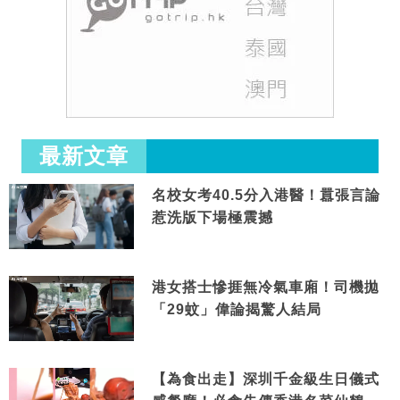
最新文章
名校女考40.5分入港醫！囂張言論
惹洗版下場極震撼
港女搭士慘捱無冷氣車廂！司機拋
「29蚊」偉論揭驚人結局
【為食出走】深圳千金級生日儀式