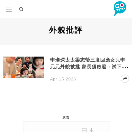
外貌批評
李璨琛太太梁志瑩三度回應女兒李
元元外貌被批 家長獲啟發：試下咁
樣教仔女
Apr 15 2026
廣告