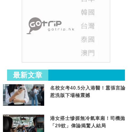
最新文章
名校女考40.5分入港醫！囂張言論
惹洗版下場極震撼
港女搭士慘捱無冷氣車廂！司機拋
「29蚊」偉論揭驚人結局