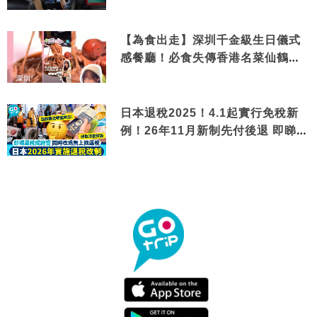
【為食出走】深圳千金級生日儀式
感餐廳！必食失傳香港名菜仙鶴神
針＋黃金松葉蟹斗
日本退稅2025！4.1起實行免稅新
例！26年11月新制先付後退 即睇步
驟！