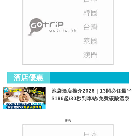
酒店優惠
池袋酒店推介2026｜13間必住最平
$196起/30秒到車站/免費碳酸溫泉
廣告