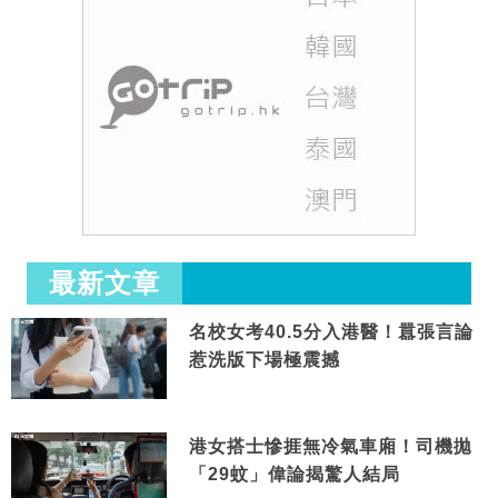
最新文章
名校女考40.5分入港醫！囂張言論
惹洗版下場極震撼
港女搭士慘捱無冷氣車廂！司機拋
「29蚊」偉論揭驚人結局