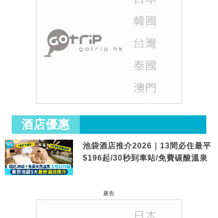
酒店優惠
池袋酒店推介2026｜13間必住最平
$196起/30秒到車站/免費碳酸溫泉
廣告