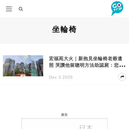
坐輪椅
宏福苑大火｜新抱見坐輪椅老爺遺
照 哭讚他留聰明方法助認屍：悲傷
中一點笑
Dec 3 2025
廣告