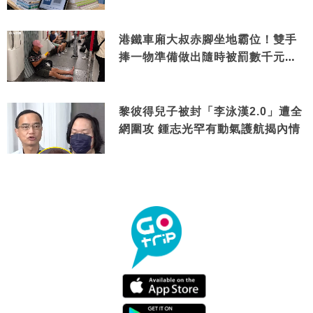
港鐵車廂大叔赤腳坐地霸位！雙手
捧一物準備做出隨時被罰數千元舉
動
黎彼得兒子被封「李泳漢2.0」遭全
網圍攻 鍾志光罕有動氣護航揭內情