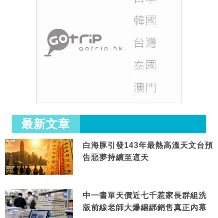
最新文章
白海豚引發143年最熱高溫天文台預
告惡夢持續至這天
中一書單天價近七千惹家長群組洗
版前線老師大爆綑綁銷售真正內幕