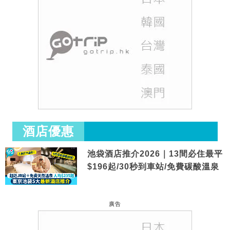
酒店優惠
池袋酒店推介2026｜13間必住最平
$196起/30秒到車站/免費碳酸溫泉
廣告