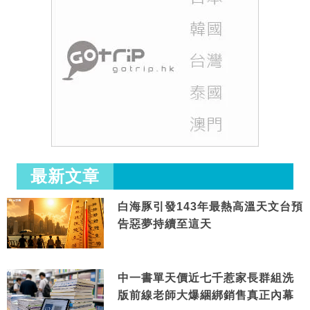
最新文章
白海豚引發143年最熱高溫天文台預
告惡夢持續至這天
中一書單天價近七千惹家長群組洗
版前線老師大爆綑綁銷售真正內幕