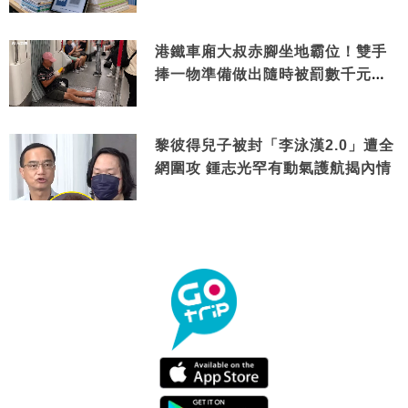
港鐵車廂大叔赤腳坐地霸位！雙手
捧一物準備做出隨時被罰數千元舉
動
黎彼得兒子被封「李泳漢2.0」遭全
網圍攻 鍾志光罕有動氣護航揭內情