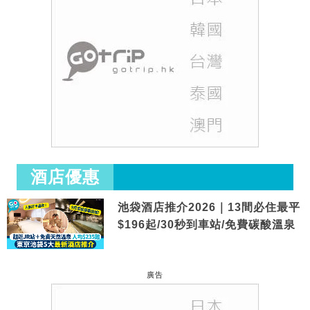
酒店優惠
池袋酒店推介2026｜13間必住最平
$196起/30秒到車站/免費碳酸溫泉
廣告