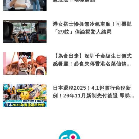
港女搭士慘捱無冷氣車廂！司機拋
「29蚊」偉論揭驚人結局
【為食出走】深圳千金級生日儀式
感餐廳！必食失傳香港名菜仙鶴神
針＋黃金松葉蟹斗
日本退稅2025！4.1起實行免稅新
例！26年11月新制先付後退 即睇步
驟！