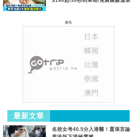
$196起/30秒到車站/免費碳酸溫泉
廣告
最新文章
名校女考40.5分入港醫！囂張言論
惹洗版下場極震撼