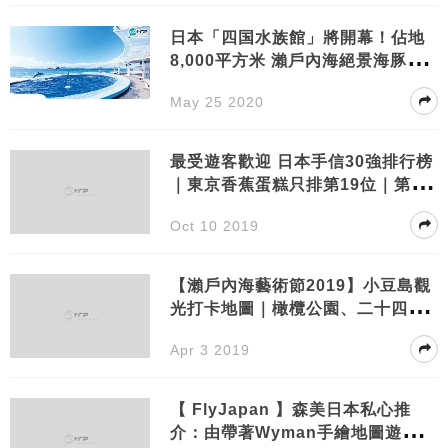
日本「四国水族館」將開幕！佔地
8,000平方米 瀨戶內海絕景海豚劇
場 設400種不同生物
May 25 2020
最受遊客歡迎 日本手信30強排行榜
｜東京香蕉蛋糕只排第19位｜第1位
一定食過！
Oct 10 2019
【瀨戶內海藝術節2019】小豆島觀
光打卡地圖｜橄欖公園、二十四の
瞳映畫村⋯⋯
Apr 3 2019
【 FlyJapan 】森美日本私心推
介：由帶著Wyman手繪地圖遊東京