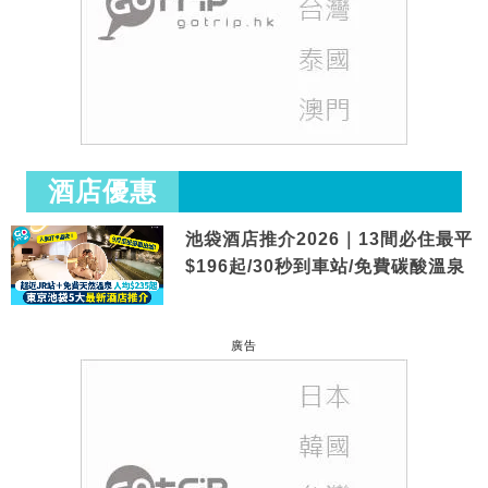
酒店優惠
池袋酒店推介2026｜13間必住最平
$196起/30秒到車站/免費碳酸溫泉
廣告