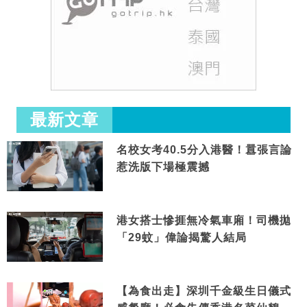
最新文章
名校女考40.5分入港醫！囂張言論
惹洗版下場極震撼
港女搭士慘捱無冷氣車廂！司機拋
「29蚊」偉論揭驚人結局
【為食出走】深圳千金級生日儀式