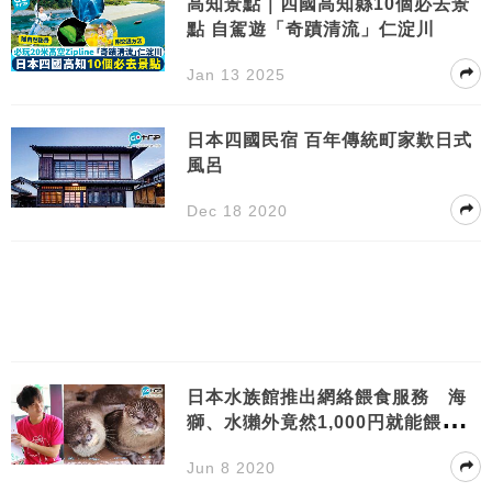
高知景點｜四國高知縣10個必去景
點 自駕遊「奇蹟清流」仁淀川
Jan 13 2025
日本四國民宿 百年傳統町家歎日式
風呂
Dec 18 2020
日本水族館推出網絡餵食服務 海
獅、水獺外竟然1,000円就能餵食
他！
Jun 8 2020