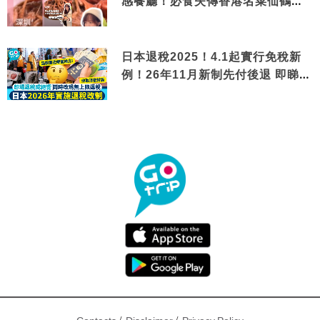
感餐廳！必食失傳香港名菜仙鶴神
針＋黃金松葉蟹斗
日本退稅2025！4.1起實行免稅新
例！26年11月新制先付後退 即睇步
驟！