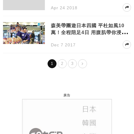
開始
Apr 24 2018
森美帶團遊日本四國 平杜如風10
萬！全程陪足4日 用腹肌帶你浸溫
泉
Dec 7 2017
1
2
3
廣告