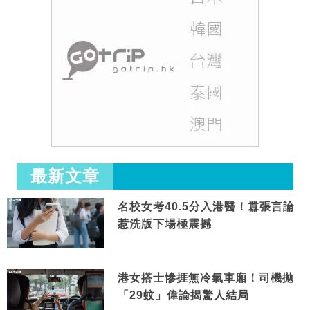
最新文章
名校女考40.5分入港醫！囂張言論
惹洗版下場極震撼
港女搭士慘捱無冷氣車廂！司機拋
「29蚊」偉論揭驚人結局