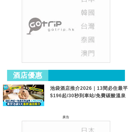
酒店優惠
池袋酒店推介2026｜13間必住最平
$196起/30秒到車站/免費碳酸溫泉
廣告