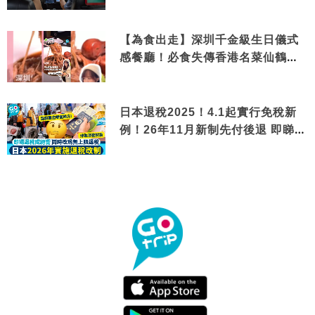
【為食出走】深圳千金級生日儀式
感餐廳！必食失傳香港名菜仙鶴神
針＋黃金松葉蟹斗
日本退稅2025！4.1起實行免稅新
例！26年11月新制先付後退 即睇步
驟！