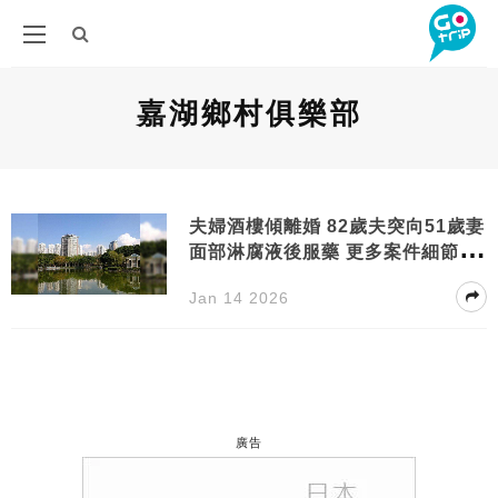
嘉湖鄉村俱樂部
夫婦酒樓傾離婚 82歲夫突向51歲妻
面部淋腐液後服藥 更多案件細節曝
光
Jan 14 2026
廣告