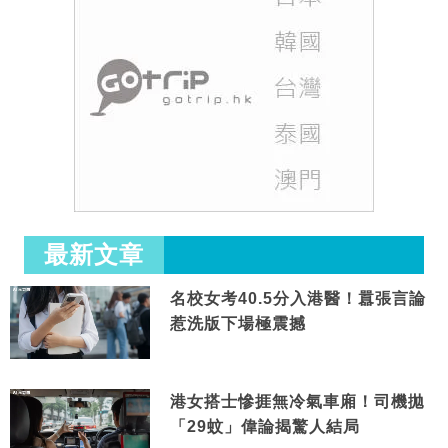
最新文章
名校女考40.5分入港醫！囂張言論
惹洗版下場極震撼
港女搭士慘捱無冷氣車廂！司機拋
「29蚊」偉論揭驚人結局