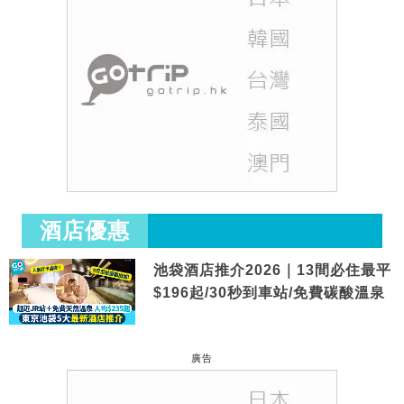
酒店優惠
池袋酒店推介2026｜13間必住最平
$196起/30秒到車站/免費碳酸溫泉
廣告