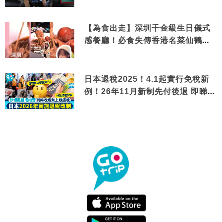
【為食出走】深圳千金級生日儀式
感餐廳！必食失傳香港名菜仙鶴神
針＋黃金松葉蟹斗
日本退稅2025！4.1起實行免稅新
例！26年11月新制先付後退 即睇步
驟！