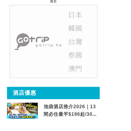
廣告
酒店優惠
池袋酒店推介2026｜13
間必住最平$196起/30秒
到車站/免費碳酸溫泉