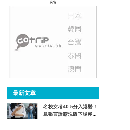
廣告
最新文章
名校女考40.5分入港醫！
囂張言論惹洗版下場極震
撼