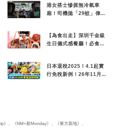
港女搭士慘捱無冷氣車
廂！司機拋「29蚊」偉論
揭驚人結局
【為食出走】深圳千金級
生日儀式感餐廳！必食失
傳香港名菜仙鶴神針＋黃
金松葉蟹斗
日本退稅2025！4.1起實
行免稅新例！26年11月
新制先付後退 即睇步
驟！
ip》
、
《NM+新Monday》
、
《東方新地》
、