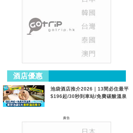
酒店優惠
池袋酒店推介2026｜13間必住最平
$196起/30秒到車站/免費碳酸溫泉
廣告