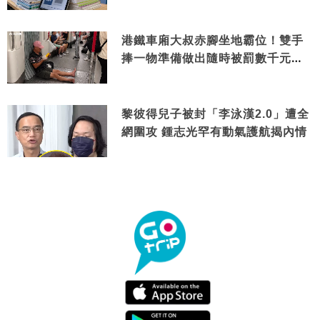
港鐵車廂大叔赤腳坐地霸位！雙手
捧一物準備做出隨時被罰數千元舉
動
黎彼得兒子被封「李泳漢2.0」遭全
網圍攻 鍾志光罕有動氣護航揭內情