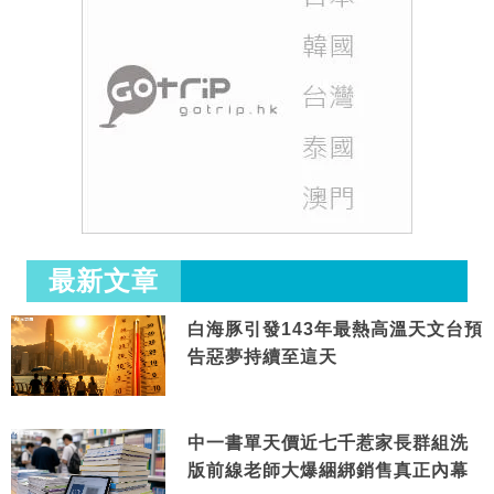
最新文章
白海豚引發143年最熱高溫天文台預
告惡夢持續至這天
中一書單天價近七千惹家長群組洗
版前線老師大爆綑綁銷售真正內幕