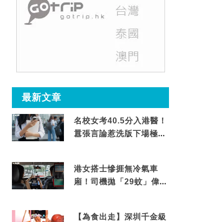
最新文章
名校女考40.5分入港醫！
囂張言論惹洗版下場極震
撼
港女搭士慘捱無冷氣車
廂！司機拋「29蚊」偉論
揭驚人結局
【為食出走】深圳千金級