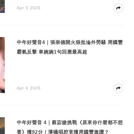
Apr 5 2026
中年好聲音4｜張崇德開火狠批淪外勞騷 周國豐
霸氣反擊 車婉婉1句回應最高超
Apr 4 2026
中年好聲音 4｜蔡宓婕挑戰《原來你什麼都不想
要》獲92分！薄嗓唱腔竟獲周國豐激讚？