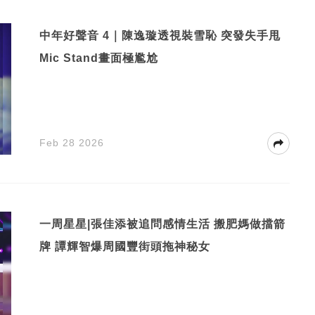
中年好聲音 4｜陳逸璇透視裝雪恥 突發失手甩
Mic Stand畫面極尷尬
Feb 28 2026
一周星星|張佳添被追問感情生活 搬肥媽做擋箭
牌 譚輝智爆周國豐街頭拖神秘女