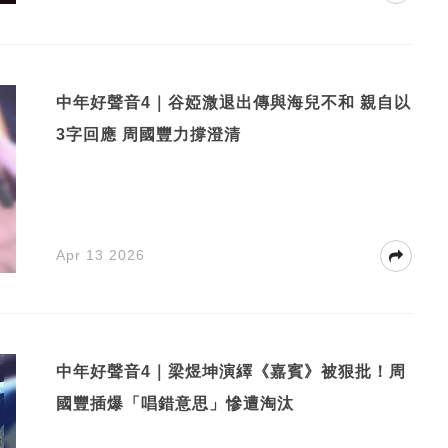
中年好聲音4｜谷婭溦退出傳與海兒不和 親自以
3字回應 周國豐力撐澄清
Apr 13 2026
中年好聲音4｜梁煜坤演繹《嘉賓》被狠批！周
國豐插爆「唱錯意思」慘遭淘汰