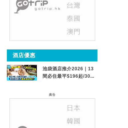
酒店優惠
池袋酒店推介2026｜13
間必住最平$196起/30秒
到車站/免費碳酸溫泉
廣告