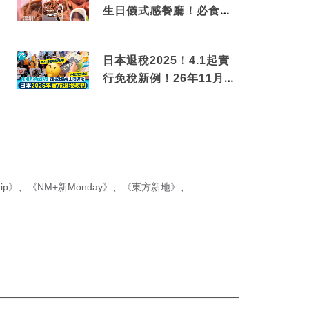
生日儀式感餐廳！必食失
傳香港名菜仙鶴神針＋黃
金松葉蟹斗
日本退稅2025！4.1起實
行免稅新例！26年11月
新制先付後退 即睇步驟！
ip》
、
《NM+新Monday》
、
《東方新地》
、