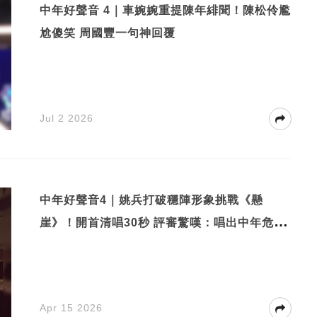
中年好聲音 4｜車婉婉重提陳年緋聞！陳松伶尷
尬傻笑 周國豐一句神回覆
Jul 2 2026
中年好聲音4｜姚兵打破穩陣形象挑戰《懸
崖》！開首清唱30秒 評審驚嘆：唱出中年危
機！
Apr 15 2026