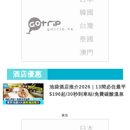
酒店優惠
池袋酒店推介2026｜13間必住最平
$196起/30秒到車站/免費碳酸溫泉
廣告