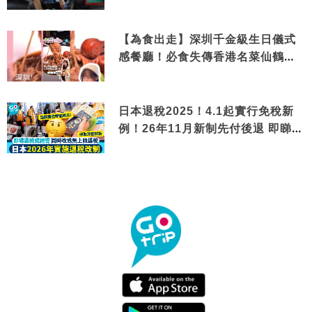
【為食出走】深圳千金級生日儀式
感餐廳！必食失傳香港名菜仙鶴神
針＋黃金松葉蟹斗
日本退稅2025！4.1起實行免稅新
例！26年11月新制先付後退 即睇步
驟！