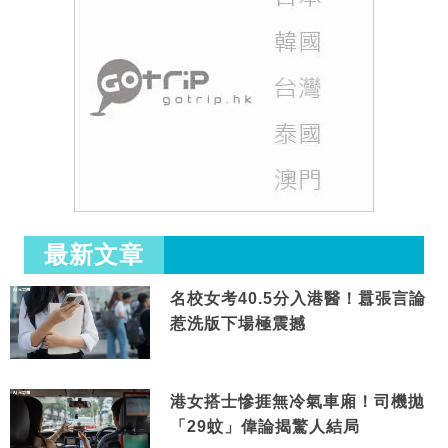
最新文章
名校女考40.5分入港醫！囂張言論
惹洗版下場極震撼
港女搭士慘捱無冷氣車廂！司機拋
「29蚊」偉論揭驚人結局