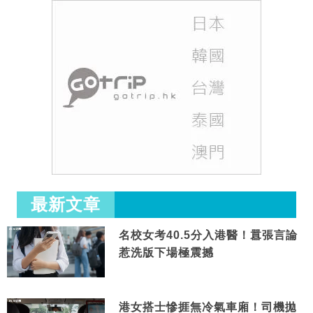
最新文章
名校女考40.5分入港醫！囂張言論
惹洗版下場極震撼
港女搭士慘捱無冷氣車廂！司機拋