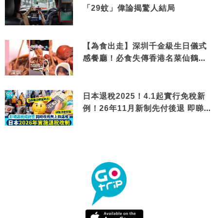
「29蚊」偉論揭驚人結局
【為食出走】深圳千金級生日儀式
感餐廳！必食失傳香港名菜仙鶴神
針＋黃金松葉蟹斗
日本退稅2025！4.1起實行免稅新
例！26年11月新制先付後退 即睇步
驟！