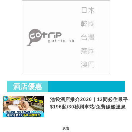
酒店優惠
池袋酒店推介2026｜13間必住最平
$196起/30秒到車站/免費碳酸溫泉
廣告