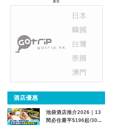
廣告
酒店優惠
池袋酒店推介2026｜13
間必住最平$196起/30秒
到車站/免費碳酸溫泉