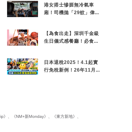
港女搭士慘捱無冷氣車
廂！司機拋「29蚊」偉論
揭驚人結局
【為食出走】深圳千金級
生日儀式感餐廳！必食失
傳香港名菜仙鶴神針＋黃
金松葉蟹斗
日本退稅2025！4.1起實
行免稅新例！26年11月
新制先付後退 即睇步
驟！
ip》
、
《NM+新Monday》
、
《東方新地》
、