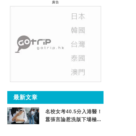
廣告
最新文章
名校女考40.5分入港醫！
囂張言論惹洗版下場極震
撼