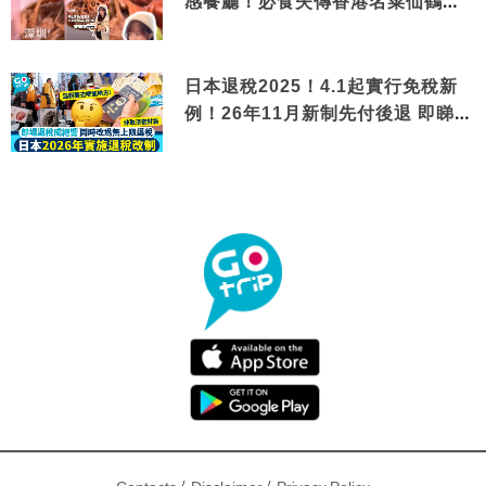
感餐廳！必食失傳香港名菜仙鶴神
針＋黃金松葉蟹斗
日本退稅2025！4.1起實行免稅新
例！26年11月新制先付後退 即睇步
驟！