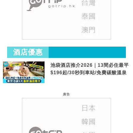
酒店優惠
池袋酒店推介2026｜13間必住最平
$196起/30秒到車站/免費碳酸溫泉
廣告