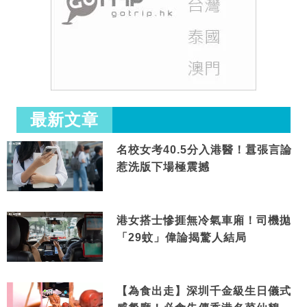
最新文章
名校女考40.5分入港醫！囂張言論
惹洗版下場極震撼
港女搭士慘捱無冷氣車廂！司機拋
「29蚊」偉論揭驚人結局
【為食出走】深圳千金級生日儀式